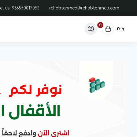
ct us:
966550017053
rehabtanmea@rehabtanmea.com
0
0