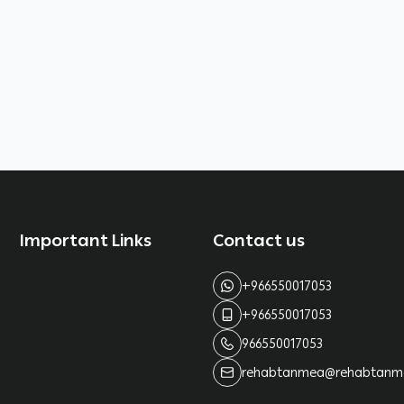
Important Links
Contact us
+966550017053
+966550017053
966550017053
rehabtanmea@rehabtanm