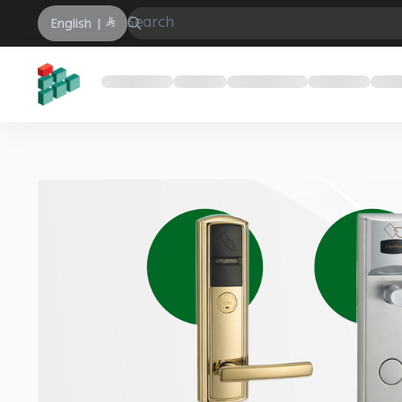
English
|
rehab al-tanmia company